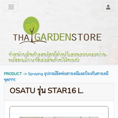
PRODUCT ->
Spraying อุปกรณ์ฉีดพ่นสารเคมีและป้องกันสารเคมี
ชุดPPE
OSATU รุ่น STAR16 L.