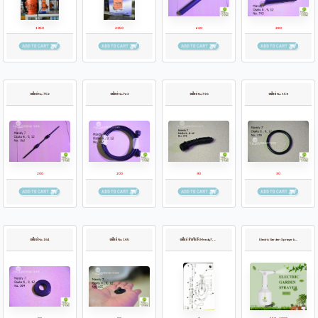
1950
2350
420
280
อะไหล่ No. 752
อะไหล่ No.742
อะไหล่ No.726
อะไหล่ No. 159
200
200
90
30
อะไหล่ No. 164
อะไหล่ No. 165
อะไหล่ สำหรับถัง Mnady7, Osatu 6,9,12 ลิตร
Electric Garden Sprayer by TGS สเปรย์ฉีดน้ำอัตโนมัติ ชาร์จไฟระบบUSB