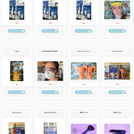
600
600
600
150
J-Foggy
แว่นตาป้องกันสารเคมี สะเก็ด น้ำลาย ขายแพ็ค2ชิ้น
OSATU Tango 1.5 L.
OSATU Mendy 7L.
95
250
550
1480
OSATU Kale 9 L.
OSATU รุ่น STAR16 L.
อะไหล่ No. 921
อะไหล่ No.743